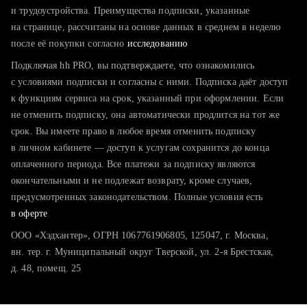
тратите много времени на поиск и вручную поднимаете
и трудоустройства. Преимущества подписки, указанные
резюме
на странице, рассчитаны на основе данных в среднем в неделю
после её покупки согласно
хотите сравнить себя с конкурентами и оценить шансы
исследованию
Подключая hh PRO, вы подтверждаете, что ознакомились
с условиями подписки и согласны с ними. Подписка даёт доступ
к функциям сервиса на срок, указанный при оформлении. Если
не отменить подписку, она автоматически продлится на тот же
срок. Вы имеете право в любое время отменить подписку
в личном кабинете — доступ к услугам сохранится до конца
оплаченного периода. Все платежи за подписку являются
окончательными и не подлежат возврату, кроме случаев,
предусмотренных законодательством. Полные условия есть
в оферте
ООО «Хэдхантер», ОГРН 1067761906805, 125047, г. Москва,
вн. тер. г. Муниципальный округ Тверской, ул. 2-я Брестская,
д. 48, помещ. 25