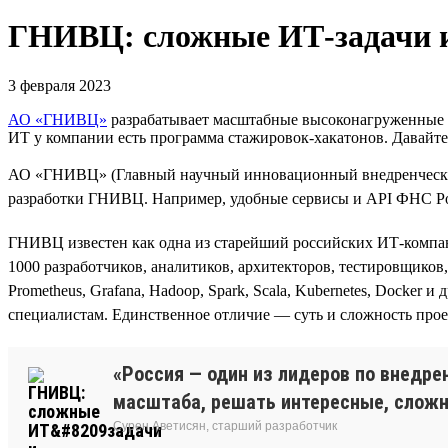
ГНИВЦ: сложные ИТ‑задачи 
3 февраля 2023
АО «ГНИВЦ»
разрабатывает масштабные высоконагруженные си
ИТ у компании есть программа стажировок-хакатонов. Давайт
АО «ГНИВЦ» (Главный научный инновационный внедренческий
разработки ГНИВЦ. Например, удобные сервисы и API ФНС Росс
ГНИВЦ известен как одна из старейший российских ИТ-компани
1000 разработчиков, аналитиков, архитекторов, тестировщиков, 
Prometheus, Grafana, Hadoop, Spark, Scala, Kubernetes, Doсke
специалистам. Единственное отличие — суть и сложность прое
«Россия — один из лидеров по внедре
масштаба, решать интересные, сложны
Сурен Аветисян, старший разработчик