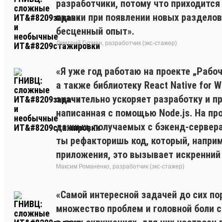
разработчики, потому что приходится 
правки при появлении новых разделов.
бесценный опыт».
Дмитрий Гутман, разработчик (экс-стажер)
«Я уже год работаю на проекте „Рабоч
а также библиотеку React Native for 
значительно ускоряет разработку и п
написанная с помощью Node.js. На про
данных, получаемых с бэкенд-сервера
ты рефакторишь код, который, напри
приложения, это вызывает искренний 
Максим Романенко, разработчик (экс-стажер)
«Самой интересной задачей до сих по
множество проблем и головной боли с