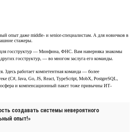
й опыт даже middle- и senior-специалистам. А для новичков в
рашние стажеры.
для госструктур — Минфина, ФНС. Вам наверняка знакомы
ругих госструктур, — во многом заслуга его команды.
. Здесь работает компетентная команда — более
 (С#, Java, Go, JS, React, TypeScript, MobX, PostgreSQL,
я атмосфера и компенсационный пакет тоже привычны ИТ-
ность создавать системы невероятного
ьный опыт!»