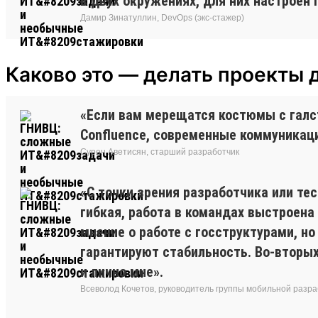
в двух окружениях, для них настроен 
Дамир Зинатуллин, DevOps (экс-стажер)
Каково это — делать проекты 
«Если вам мерещатся костюмы с галсту
Confluence, современные коммуникаци
Сурен Аветисян, старший разработчик
«С точки зрения разработчика или те
гибкая, работа в командах выстроена 
мнение о работе с госструктурами, но
гарантируют стабильность. Во-вторых
и лично мне».
Всеволод Кочетов, руководитель группы мобильной разра