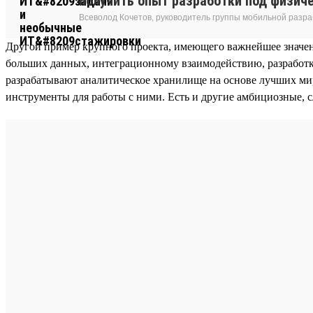
получить опыт разработки под физич
Всеволод Кочетов, руководитель группы мобильной разра
Другой пример крупного проекта, имеющего важнейшее значе
больших данных, интеграционному взаимодействию, разработк
разрабатывают аналитическое хранилище на основе лучших миро
инструменты для работы с ними. Есть и другие амбициозные, 