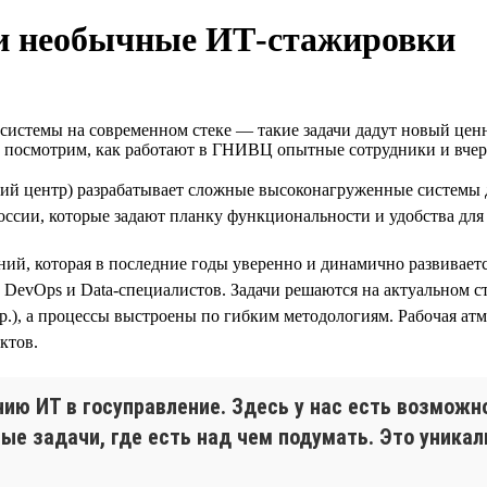
и необычные ИТ‑стажировки
стемы на современном стеке — такие задачи дадут новый ценны
е посмотрим, как работают в ГНИВЦ опытные сотрудники и вче
 центр) разрабатывает сложные высоконагруженные системы 
ии, которые задают планку функциональности и удобства для д
й, которая в последние годы уверенно и динамично развивается
DevOps и Data-специалистов. Задачи решаются на актуальном стеке
r и др.), а процессы выстроены по гибким методологиям. Рабоча
ктов.
нию ИТ в госуправление. Здесь у нас есть возмож
е задачи, где есть над чем подумать. Это уникал