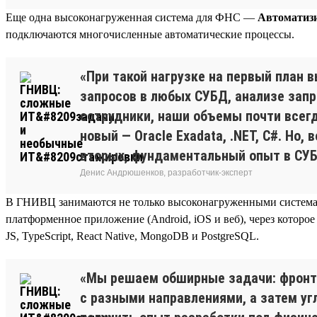
Еще одна высоконагруженная система для ФНС —
Автоматизи
подключаются многочисленные автоматические процессы.
«При такой нагрузке на первый план 
запросов в любых СУБД, анализе запр
сотрудники, наши объемы почти всег
новый — Oracle Exadata, .NET, C#. Но
вторых, фундаментальный опыт в СУБ
Денис Андрюшенков, разработчик-эксперт
В ГНИВЦ занимаются не только высоконагруженными системам
платформенное приложение (Android, iOS и веб), через котор
JS, TypeScript, React Native, MongoDB и PostgreSQL.
«Мы решаем обширные задачи: фронт,
с разными направлениями, а затем уг