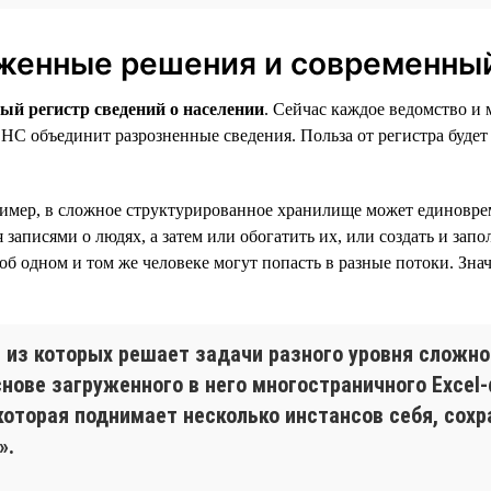
женные решения и современный
ый регистр сведений о населении
. Сейчас каждое ведомство 
ФНС объединит разрозненные сведения. Польза от регистра буде
пример, в сложное структурированное хранилище может единовр
писями о людях, а затем или обогатить их, или создать и запо
б одном и том же человеке могут попасть в разные потоки. Знач
 из которых решает задачи разного уровня сложно
снове загруженного в него многостраничного Excel
которая поднимает несколько инстансов себя, сохр
».