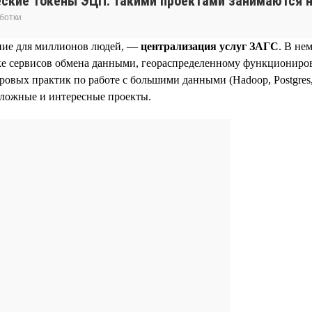
еские токены ЭЦП. Такими проектами занимаются н
ботки
ние для миллионов людей, —
централизация услуг ЗАГС
. В не
е сервисов обмена данными, геораспределенному функциониров
вых практик по работе с большими данными (Hadoop, Postgres, 
сложные и интересные проекты.