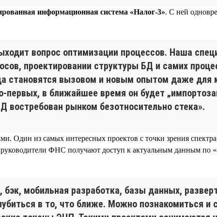
рованная информационная система «Налог-3»
. С ней одновр
выходит вопрос оптимизации процессов. Наша специ
осов, проектировании структуры БД и самих проце
да становятся вызовом и новым опытом даже для м
, во-первых, в ближайшее время он будет „импортоз
Д востребован рынком безотносительно стека».
и. Один из самых интересных проектов с точки зрения спектр
ое руководители ФНС получают доступ к актуальным данным по 
 бэк, мобильная разработка, базы данных, развер
лубиться в то, что ближе. Можно познакомиться и 