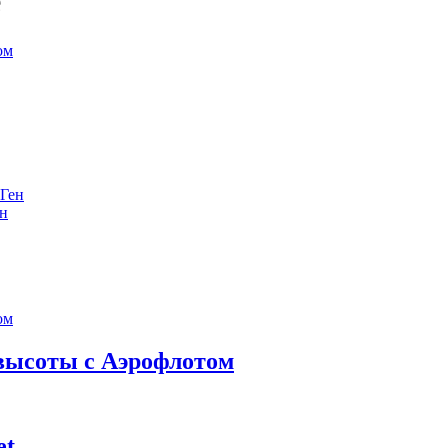
е
ен
 высоты с Аэрофлотом
et