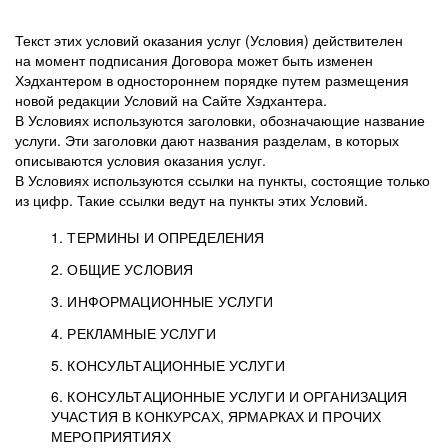
Текст этих условий оказания услуг (Условия) действителен
на момент подписания Договора может быть изменен
Хэдхантером в одностороннем порядке путем размещения
новой редакции Условий на Сайте Хэдхантера.
В Условиях используются заголовки, обозначающие название
услуги. Эти заголовки дают названия разделам, в которых
описываются условия оказания услуг.
В Условиях используются ссылки на пункты, состоящие только
из цифр. Такие ссылки ведут на пункты этих Условий.
1. ТЕРМИНЫ И ОПРЕДЕЛЕНИЯ
2. ОБЩИЕ УСЛОВИЯ
3. ИНФОРМАЦИОННЫЕ УСЛУГИ
1.1. Хэдхантер, или
Хэдхантер, ООО
4. РЕКЛАМНЫЕ УСЛУГИ
HeadHunter, или
«Хэдхантер», ИНН
2.1. Типы и статусы регистрации
5. КОНСУЛЬТАЦИОННЫЕ УСЛУГИ
Исполнитель
7718620740, адрес:
Типы регистрации
3.1. Предоставление доступа к базе данных
2.2. Активация услуг
6. КОНСУЛЬТАЦИОННЫЕ УСЛУГИ И ОРГАНИЗАЦИЯ
125047, г. Москва,
резюме с предложениями Соискателей
Описание и активация
УЧАСТИЯ В КОНКУРСАХ, ЯРМАРКАХ И ПРОЧИХ
2.1.1. Заказчику может быть присвоен один
4.0. Общие условия оказания рекламных услуг
внутригородская
о трудоустройстве с возможностью просмотра
МЕРОПРИЯТИЯХ
из Типов регистраций.
территория
4.0.1. Хэдхантер оказывает Заказчику услугу