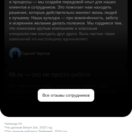
и процессы — мы создаём передовой опыт для наших
клиентов и сотрудников. Это помогает нам находить
решения, которые действительно меняют жизнь людей
к лучшему. Наша культура — про вовлечённость, заботу
и искреннее желание делать полезное. Мы гордимся тем,
что помогаем крутым компаниям и классным
специалистам находить друг друга. Быть частью таких
изменений по‑настоящему вдохновляет.
Сергей Чертов
hh.ru — это не просто работа
Это эмпатичные люди, заслуженные победы и дух
свободы. Мы помогаем миру и создаём лучший сервис
Все отзывы сотрудников
по поиску работы в стране.
Ольга Емельянова
*команда hh
**по данным Dream Job, 2025 год
***по данным рейтинга Similarweb, 2024 год