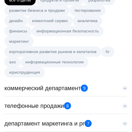
все отделы
продукты и проекты
разработка
развитие бизнеса и продажи
тестирование
дизайн
клиентский сервис
аналитика
финансы
информационная безопасность
маркетинг
корпоративное развитие рынков и капиталов
hr
axo
информационные технологии
юриспруденция
коммерческий департамент
9
Тренер по развитию компетенций продаж
телефонные продажи
8
HeadHunter::Коммерческий департамент
20 июл. 2026
Менеджер по продажам в сегменте малого и среднего
департамент маркетинга и pr
з/п не указана
7
бизнеса
Ярославль