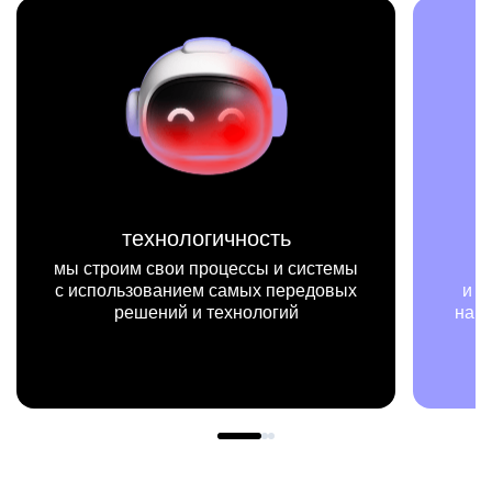
технологичность
мы строим свои процессы и системы
с использованием самых передовых
и п
решений и технологий
наш