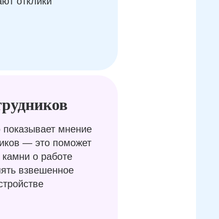
ают отклики
трудников
 показывает мнение
иков — это поможет
 камни о работе
нять взвешенное
стройстве