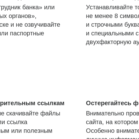
трудник банка» или
Устанавливайте т
ых органов»,
не менее 8 симво
ске и не озвучивайте
и строчными букв
или паспортные
и специальными с
двухфакторную а
озрительным ссылкам
Остерегайтесь 
не скачивайте файлы
Внимательно пров
ли ссылка
сайта, на которо
ным или полезным
Особенно внимате