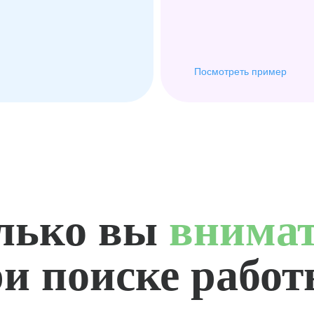
Посмотреть пример
лько вы
внима
и поиске рабо