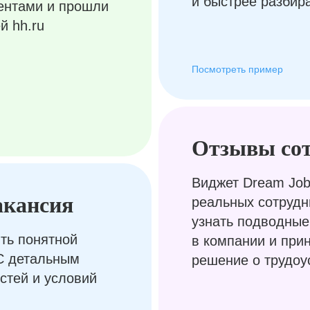
и быстрее разбир
ентами и прошли
й hh.ru
Посмотреть пример
Отзывы со
Виджет Dream Job
акансия
реальных сотрудн
узнать подводные
ть понятной
в компании и при
С детальным
решение о трудоу
стей и условий