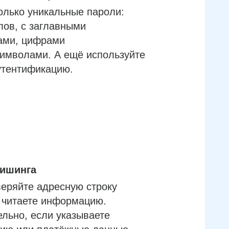
олько уникальные пароли:
лов, с заглавными
ами, цифрами
имволами. А ещё используйте
утентификацию.
фишинга
еряйте адресную строку
м читаете информацию.
льно, если указываете