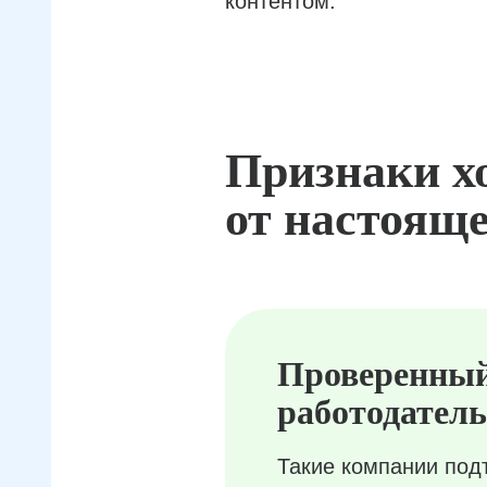
контентом.
Признаки х
от настояще
Проверенны
работодатель
Такие компании под