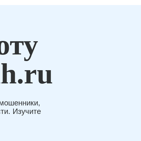
оту
h.ru
-мошенники,
ти. Изучите