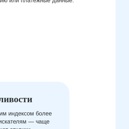
ию или платёжные данные.
ливости
им индексом более
оискателям — чаще