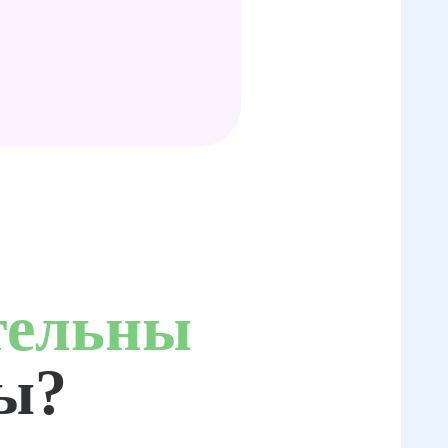
тельны
ты?