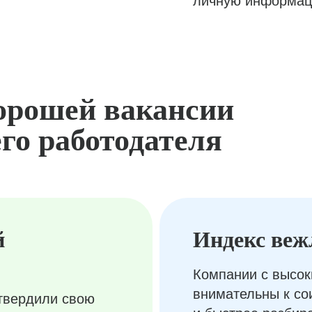
личную информац
орошей вакансии
го работодателя
й
Индекс веж
Компании с высок
внимательны к с
твердили свою