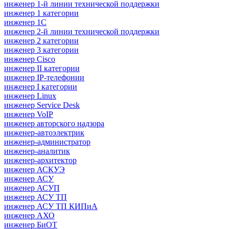
инженер 1-й линии технической поддержки
инженер 1 категории
инженер 1С
инженер 2-й линии технической поддержки
инженер 2 категории
инженер 3 категории
инженер Cisco
инженер II категории
инженер IP-телефонии
инженер I категории
инженер Linux
инженер Service Desk
инженер VoIP
инженер авторского надзора
инженер-автоэлектрик
инженер-администратор
инженер-аналитик
инженер-архитектор
инженер АСКУЭ
инженер АСУ
инженер АСУП
инженер АСУ ТП
инженер АСУ ТП КИПиА
инженер АХО
инженер БиОТ