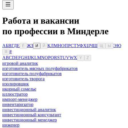
Работа и вакансии
по профессии в Миндерле
А
Б
В
Г
Д
Е
Ж
З
К
Л
М
Н
О
П
Р
С
Т
У
Ф
Х
Ц
Ч
Ш
Э
Ю
Ё
И
Й
Щ
Ы
#
Я
A
B
C
D
E
F
G
H
I
J
K
L
M
N
O
P
Q
R
S
T
U
V
W
X
Y
Z
игровой аналитик
изготовитель мясных полуфабрикатов
изготовитель полуфабрикатов
изготовитель творога
изолировщик
икорный сомелье
иллюстратор
импорт-менеджер
инвентаризатор
инвестиционный аналитик
инвестиционный консультант
инвестиционный менеджер
инженер