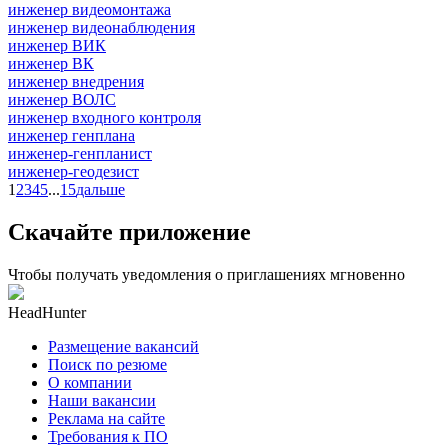
инженер видеомонтажа
инженер видеонаблюдения
инженер ВИК
инженер ВК
инженер внедрения
инженер ВОЛС
инженер входного контроля
инженер генплана
инженер-генпланист
инженер-геодезист
1
2
3
4
5
...
15
дальше
Скачайте приложение
Чтобы получать уведомления о приглашениях мгновенно
HeadHunter
Размещение вакансий
Поиск по резюме
О компании
Наши вакансии
Реклама на сайте
Требования к ПО