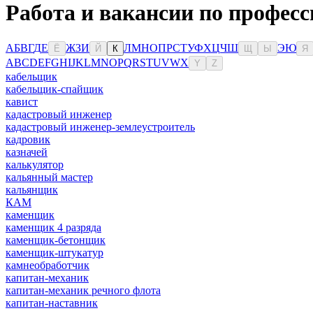
Работа и вакансии по профес
А
Б
В
Г
Д
Е
Ж
З
И
Л
М
Н
О
П
Р
С
Т
У
Ф
Х
Ц
Ч
Ш
Э
Ю
Ё
Й
К
Щ
Ы
Я
A
B
C
D
E
F
G
H
I
J
K
L
M
N
O
P
Q
R
S
T
U
V
W
X
Y
Z
кабельщик
кабельщик-спайщик
кавист
кадастровый инженер
кадастровый инженер-землеустроитель
кадровик
казначей
калькулятор
кальянный мастер
кальянщик
КАМ
каменщик
каменщик 4 разряда
каменщик-бетонщик
каменщик-штукатур
камнеобработчик
капитан-механик
капитан-механик речного флота
капитан-наставник