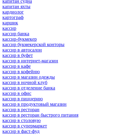
капитан судна
капитан яхты
кардиолог
картограф
карщик
кассир
кассир банка
кассир-букмекер
кассир букмекерской конторы
кассир в автосалон
кассир в буфет
кассир в интернет-магазин
кассир в кафе
кассир в кофейню
кассир в магазин одежды
кассир в ночной клуб
кассир в отделение банка
кассир в офис
кассир в пиццерию
кассир в продуктовый магазин
кассир в ресторан
кассир в ресторан быстрого питания
кассир в столовую
кассир в супермаркет
кассир в фаст-фуд