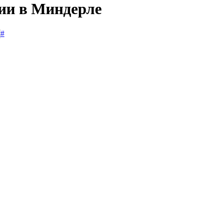
сии в Миндерле
#