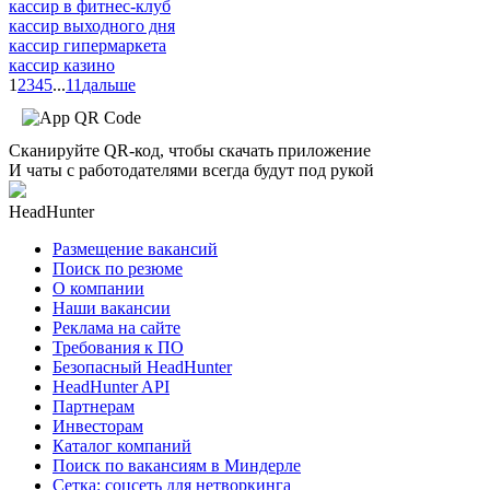
кассир в фитнес-клуб
кассир выходного дня
кассир гипермаркета
кассир казино
1
2
3
4
5
...
11
дальше
Сканируйте QR-код, чтобы скачать приложение
И чаты с работодателями всегда будут под рукой
HeadHunter
Размещение вакансий
Поиск по резюме
О компании
Наши вакансии
Реклама на сайте
Требования к ПО
Безопасный HeadHunter
HeadHunter API
Партнерам
Инвесторам
Каталог компаний
Поиск по вакансиям в Миндерле
Сетка: соцсеть для нетворкинга